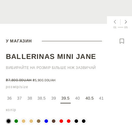
01
05
У МАГАЗИН
BALLERINAS MINI JANE
ВИБИРАЙТЕ НА РОЗМІР БІЛЬШЕ НІЖ ЗАЗВИЧАЙ
ЗВИЧАЙНА
₴7,800.00UAH
ЦІНА
₴5,900.00UAH
ЦІНА
ЗІ
розмір/size
ЗНИЖКОЮ
ВАРІАНТ
ВАРІАНТ
ВАРІАНТ
ВАРІАНТ
ВАРІАНТ
ВАРІАНТ
ВАРІАНТ
36
37
38
38.5
39
39.5
40
40.5
41
ПРОДАНО
ПРОДАНО
ПРОДАНО
ПРОДАНО
ПРОДАНО
ПРОДАНО
ПРОДАНО
колір
АБО
АБО
АБО
АБО
АБО
АБО
АБО
НЕДОСТУПНО
НЕДОСТУПНО
НЕДОСТУПНО
НЕДОСТУПНО
НЕДОСТУПНО
НЕДОСТУПНО
НЕДОСТУПН