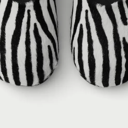
номер телефону
номер телефону
ім'я
ім'я
ваш email
ваш email
*
*
Надіслати
Надіслати