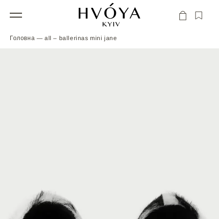
Перейти
до
ТАБЛИЦЯ РОЗМІРІВ
Кошик
вмісту
ІНДИВІДУАЛЬНЕ ЗАМОВЛЕННЯ
Головна
—
all
‒
ballerinas mini jane
МАТЕРІАЛИ
ПОВІДОМИТИ ПРО НАДХОДЖЕННЯ
ДОСТАВКА
РОЗМІР
35
36
37
38
39
40
41
ДОВЖИНА,
22,5
23
24
24,5
25,5
26
26,5
СМ
ІНСТРУКЦІЯ
ВЕРХ – НАТУРАЛЬНА ШКІРА З ВОРСОМ
ВАМ ЗНАДОБИТЬСЯ АРКУШ ПАПЕРУ, ПАСТА ВІД КУЛЬКОВОЇ
ПІДКЛАД – НАТУРАЛЬНА ШКІРА
РУЧКИ ТА ГНУЧКИЙ САНТИМЕТР.
МІРКА ЗНІМАЄТЬСЯ СТОЯЧИ І ОБОВ’ЯЗКОВО З ОБОХ НІГ. ПІД
ПІДОШВА – ШКІРВОЛОН
ЧАС ЗНЯТТЯ МІРКИ ВАГУ ПОТРІБНО РІВНОМІРНО
РОЗПОДІЛИТИ ПО ВСІЙ СТОПІ. САНТИМЕТР ПОВИНЕН ЩІЛЬНО
НАБІЙКА – ПОЛІУРЕТАН