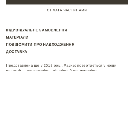
ОПЛАТА ЧАСТИНАМИ
ІНДИВІДУАЛЬНЕ ЗАМОВЛЕННЯ
МАТЕРІАЛИ
ПОВІДОМИТИ ПРО НАДХОДЖЕННЯ
ДОСТАВКА
Представлена ще у 2018 році, Packet повертається у новій
ДОДАТИ ДО КОШИКА
редакції — ще зручніша, місткіша й продуманіша.
Вона як шопер, тільки краща. Лаконічна й ділова Packet
виготовлена з гладкої італійської шкіри, має фіксовану
подовжену ручку, яку зручно тримати як у руці, так і на плечі.
Нова деталь — бронзова застібка-фіксатор у формі букв «H» та
«O». Її створено вручну ювеліром як відсилку до сережок із
нашої колекції «українського алфавіту» — і водночас до назви
бренду HVOYA.
Усередині — два незалежні ущільнені відділення для ноутбука,