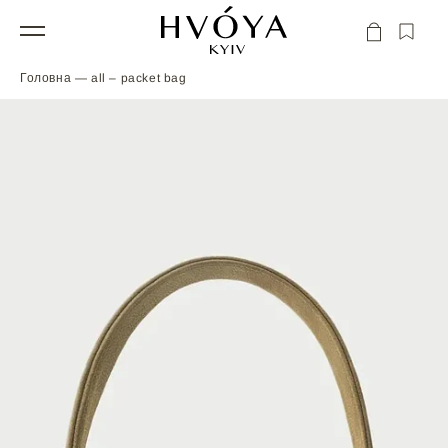
Перейти
до
ІНДИВІДУАЛЬНЕ ЗАМОВЛЕННЯ
Кошик
вмісту
МАТЕРІАЛИ
Головна
—
all
‒
packet bag
ПОВІДОМИТИ ПРО НАДХОДЖЕННЯ
ДОСТАВКА
ВЕРХ – НУБУК
ПІДКЛАД – БАВОВНА
ПРЕДСТАВЛЕНА ЩЕ У 2018 РОЦІ, PACKET ПОВЕРТАЄТЬСЯ У
НОВІЙ РЕДАКЦІЇ — ЩЕ ЗРУЧНІША, МІСТКІША Й ПРОДУМАНІША.